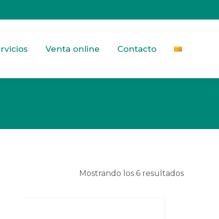
rvicios
Venta online
Contacto
Ordenad
Mostrando los 6 resultados
por
los
últimos