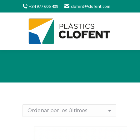
+34 977 606 409
clofent@clofent.com