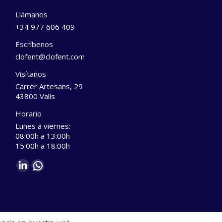
Llámanos
+34 977 606 409
Escríbenos
clofent@clofent.com
Visítanos
Carrer Artesans, 29
43800 Valls
Horario
Lunes a viernes:
08:00h a 13:00h
15:00h a 18:00h
Find us on:
Linkedin
Whatsapp
page
page
opens
opens
in
in