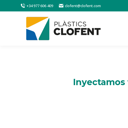
+34 977 606 409
clofent@clofent.com
Inyectamos t