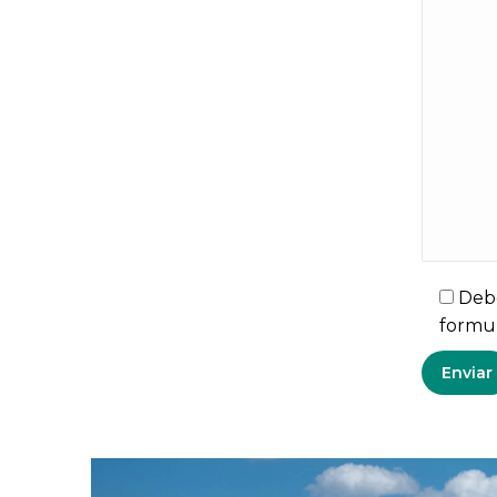
Debe
formul