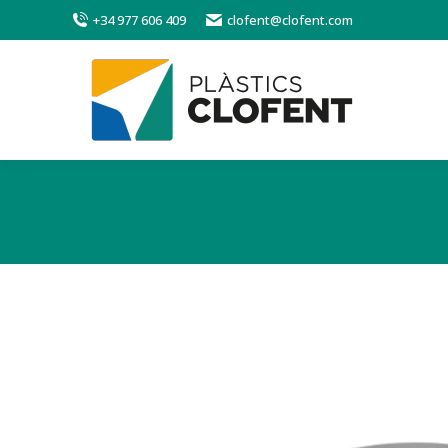
+34 977 606 409
clofent@clofent.com