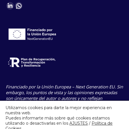
Find us on:
Linkedin
Whatsapp
page
page
opens
opens
in
in
new
new
window
window
Financiado por la Unión Europea – Next Generation EU. Sin
embargo, los puntos de vista y las opiniones expresadas
son únicamente del autor o autores y no reflejan
necesariamente los de la Unión Europea o la Comisión
Utilizamos cookies para darte la mejor experiencia en
Europea. Ni la Unión Europea ni la Comisión Europea
nuestra web.
pueden ser consideradas responsables de las mismas.
Puedes informarte más sobre qué cookies estamos
utilizando o desactivarlas en los
AJUSTES
/
Política de
Cookies