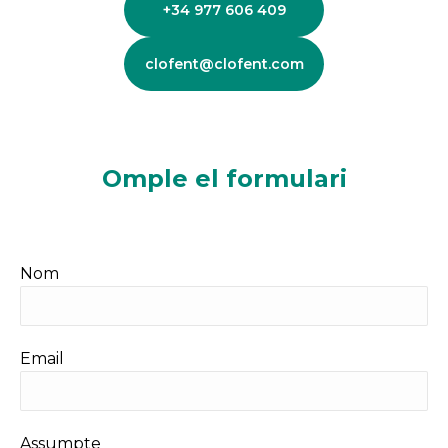
+34 977 606 409
clofent@clofent.com
Omple el formulari
Nom
Email
Assumpte