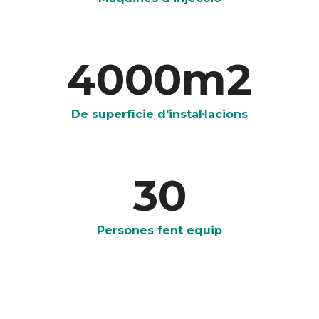
4000
m2
De superfície d'instal·lacions
30
Persones fent equip