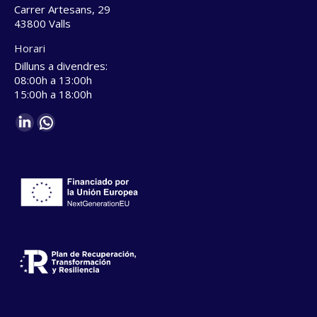
Carrer Artesans, 29
43800 Valls
Horari
Dilluns a divendres:
08:00h a 13:00h
15:00h a 18:00h
Find us on:
Linkedin
Whatsapp
page
page
opens
opens
in
in
new
new
window
window