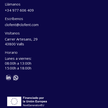
Llámanos
+34 977 606 409
Escríbenos
clofent@clofent.com
Visítanos
Carrer Artesans, 29
43800 Valls
Horario
Lunes a viernes:
08:00h a 13:00h
15:00h a 18:00h
Find us on:
Linkedin
Whatsapp
page
page
opens
opens
in
in
new
new