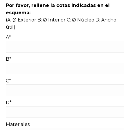
Por favor, rellene la cotas indicadas en el
esquema:
(A: Ø Exterior B: Ø Interior C: Ø Núcleo D: Ancho
útil)
A*
B*
C*
D*
Materiales