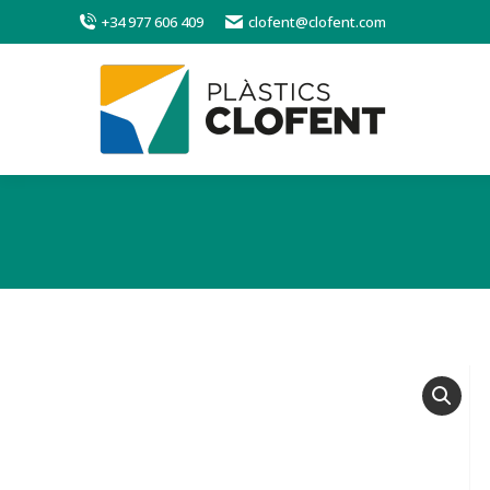
+34 977 606 409
clofent@clofent.com