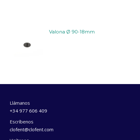
Valona Ø 90-18mm
Llámanos
+34 977 606 409
Escríbenos
clofent@clofent.com