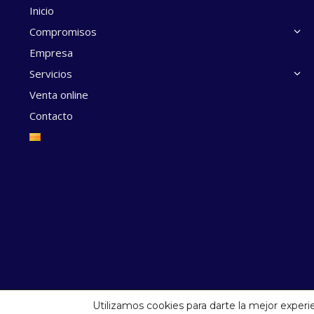
Inicio
Compromisos
Empresa
Servicios
Venta online
Contacto
Utilizamos cookies para darte la mejor experi
© 2025 Plàstics Clofent S.L.