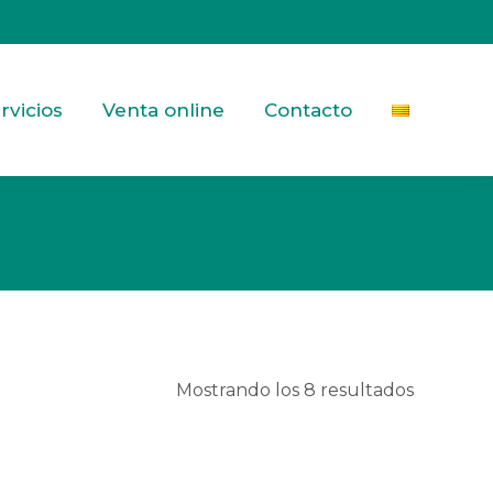
rvicios
Venta online
Contacto
Ordenad
Mostrando los 8 resultados
por
los
últimos