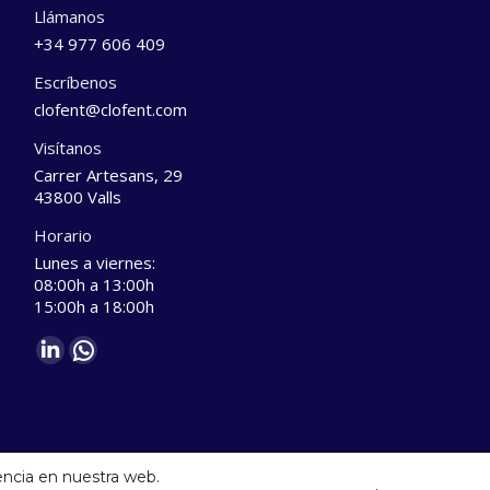
Llámanos
+34 977 606 409
Escríbenos
clofent@clofent.com
Visítanos
Carrer Artesans, 29
43800 Valls
Horario
Lunes a viernes:
08:00h a 13:00h
15:00h a 18:00h
Find us on:
Linkedin
Whatsapp
page
page
opens
opens
in
in
new
new
encia en nuestra web.