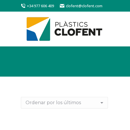
+34 977 606 409
clofent@clofent.com