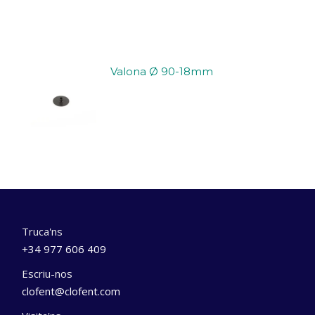
Valona Ø 90-18mm
Truca'ns
+34 977 606 409
Escriu-nos
clofent@clofent.com