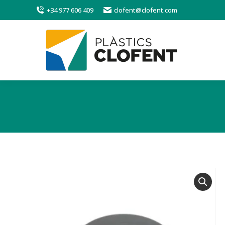
+34 977 606 409
clofent@clofent.com