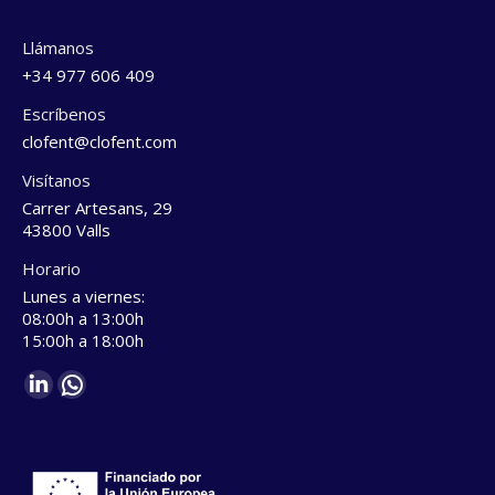
Llámanos
+34 977 606 409
Escríbenos
clofent@clofent.com
Visítanos
Carrer Artesans, 29
43800 Valls
Horario
Lunes a viernes:
08:00h a 13:00h
15:00h a 18:00h
Find us on:
Linkedin
Whatsapp
page
page
opens
opens
in
in