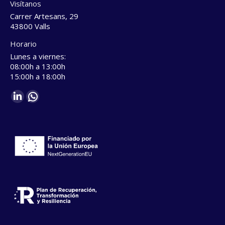
Visítanos
Carrer Artesans, 29
43800 Valls
Horario
Lunes a viernes:
08:00h a 13:00h
15:00h a 18:00h
Find us on:
Linkedin
Whatsapp
page
page
opens
opens
in
in
new
new
window
window