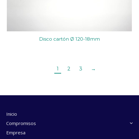
Disco cartón Ø 120-18mm
1
2
3
→
Inicio
Compromisos
Empresa